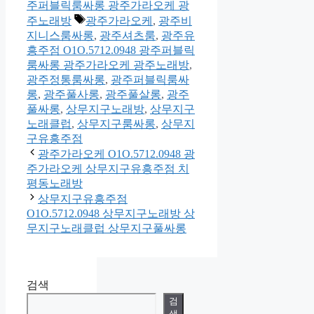
테
주퍼블릭룸싸롱 광주가라오케 광
고
태
주노래방
광주가라오케
,
광주비
리
그
지니스룸싸롱
,
광주셔츠룸
,
광주유
흥주점 O1O.5712.0948 광주퍼블릭
룸싸롱 광주가라오케 광주노래방
,
광주정통룸싸롱
,
광주퍼블릭룸싸
롱
,
광주풀사롱
,
광주풀살롱
,
광주
풀싸롱
,
상무지구노래방
,
상무지구
노래클럽
,
상무지구룸싸롱
,
상무지
구유흥주점
광주가라오케 O1O.5712.0948 광
주가라오케 상무지구유흥주점 치
평동노래방
상무지구유흥주점
O1O.5712.0948 상무지구노래방 상
무지구노래클럽 상무지구풀싸롱
검색
검
색