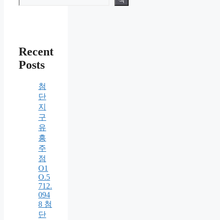
Recent
Posts
첨
단
지
구
유
흥
주
점
O1
O.5
712.
094
8 첨
단