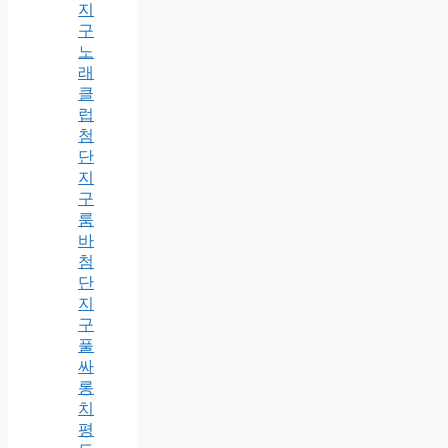
지
구
노
래
클
럽
첨
단
지
구
룸
바
첨
단
지
구
풀
싸
롱
치
평