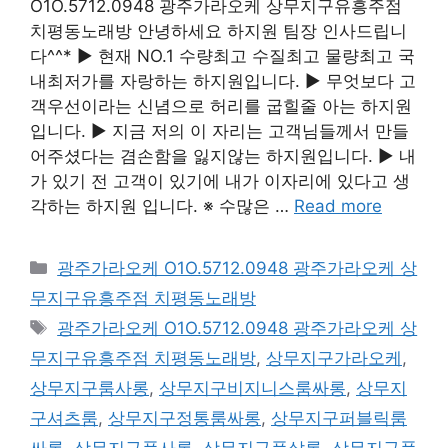
O1O.5712.0948 광주가라오케 상무지구유흥주점
치평동노래방 안녕하세요 하지원 팀장 인사드립니
다^^* ▶ 현재 NO.1 수량최고 수질최고 물량최고 국
내최저가를 자랑하는 하지원입니다. ▶ 무엇보다 고
객우선이라는 신념으로 허리를 굽힐줄 아는 하지원
입니다. ▶ 지금 저의 이 자리는 고객님들께서 만들
어주셨다는 겸손함을 잃지않는 하지원입니다. ▶ 내
가 있기 전 고객이 있기에 내가 이자리에 있다고 생
각하는 하지원 입니다. ※ 수많은 …
Read more
카
광주가라오케 O1O.5712.0948 광주가라오케 상
테
무지구유흥주점 치평동노래방
고
태
광주가라오케 O1O.5712.0948 광주가라오케 상
리
그
무지구유흥주점 치평동노래방
,
상무지구가라오케
,
상무지구룸사롱
,
상무지구비지니스룸싸롱
,
상무지
구셔츠룸
,
상무지구정통룸싸롱
,
상무지구퍼블릭룸
싸롱
,
상무지구풀사롱
,
상무지구풀살롱
,
상무지구풀