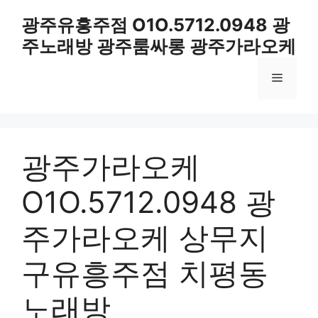
컨
광주유흥주점 O1O.5712.0948 광
텐
주노래방 광주룸싸롱 광주가라오케
츠
로
메
건
너
뛰
뉴
기
광주가라오케
O1O.5712.0948 광
주가라오케 상무지
구유흥주점 치평동
노래방