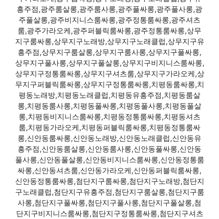
흥주점,광주룸살롱,광주룸사롱,광주풀싸롱,광주풀사롱,광
주풀살롱,광주비지니스룸싸롱,광주정통룸싸롱,광주셔츠
룸,광주가라오케,광주퍼블릭룸싸롱,광주정통룸싸롱,상무
지구룸싸롱,상무지구노래방,상무지구노래클럽,상무지구유
흥주점,상무지구룸살롱,상무지구룸사롱,상무지구풀싸롱,
상무지구풀사롱,상무지구풀살롱,상무지구비지니스룸싸롱,
상무지구정통룸싸롱,상무지구셔츠룸,상무지구가라오케,상
무지구퍼블릭룸싸롱,상무지구정통룸싸롱,치평동룸싸롱,치
평동노래방,치평동노래클럽,치평동유흥주점,치평동룸살
롱,치평동룸사롱,치평동풀싸롱,치평동풀사롱,치평동풀살
롱,치평동비지니스룸싸롱,치평동정통룸싸롱,치평동셔츠
룸,치평동가라오케,치평동퍼블릭룸싸롱,치평동정통룸싸
롱,신안동룸싸롱,신안동노래방,신안동노래클럽,신안동유
흥주점,신안동룸살롱,신안동룸사롱,신안동풀싸롱,신안동
풀사롱,신안동풀살롱,신안동비지니스룸싸롱,신안동정통룸
싸롱,신안동셔츠룸,신안동가라오케,신안동퍼블릭룸싸롱,
신안동정통룸싸롱,첨단지구룸싸롱,첨단지구노래방,첨단지
구노래클럽,첨단지구유흥주점,첨단지구룸살롱,첨단지구룸
사롱,첨단지구풀싸롱,첨단지구풀사롱,첨단지구풀살롱,첨
단지구비지니스룸싸롱,첨단지구정통룸싸롱,첨단지구셔츠