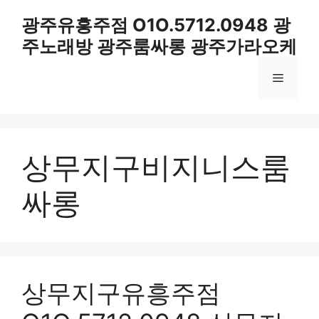
컨
광주유흥주점 O1O.5712.0948 광
텐
주노래방 광주룸싸롱 광주가라오케
츠
로
메
건
너
뛰
뉴
기
상무지구비지니스룸
싸롱
상무지구유흥주점