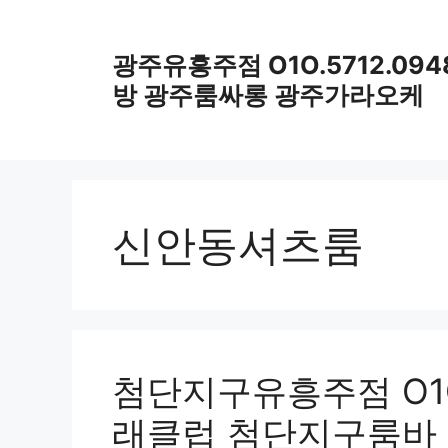
컨
텐
광주유흥주점 O1O.5712.09
츠
로
방 광주룸싸롱 광주가라오케
건
너
뛰
기
신안동셔츠룸
첨단지구유흥주점 O1O
래클럽 첨단지구룸바