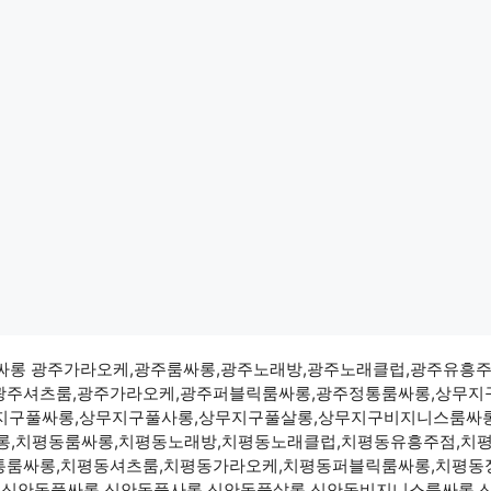
 광주룸싸롱 광주가라오케,광주룸싸롱,광주노래방,광주노래클럽,광주유흥
광주셔츠룸,광주가라오케,광주퍼블릭룸싸롱,광주정통룸싸롱,상무지
지구풀싸롱,상무지구풀사롱,상무지구풀살롱,상무지구비지니스룸싸
,치평동룸싸롱,치평동노래방,치평동노래클럽,치평동유흥주점,치
통룸싸롱,치평동셔츠룸,치평동가라오케,치평동퍼블릭룸싸롱,치평동
,신안동풀싸롱,신안동풀사롱,신안동풀살롱,신안동비지니스룸싸롱,