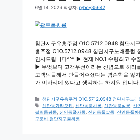
6월 14, 2026
작성자:
ryboy35642
첨단지구유흥주점 O1O.5712.0948 첨
흥주점 O1O.5712.0948 첨단지구노래
인사드립니다^^* ▶ 현재 NO.1 수량최고
▶ 무엇보다 고객우선이라는 신념으로 허리를 
고객님들께서 만들어주셨다는 겸손함을 잃지않
가 이자리에 있다고 생각하는 하지원 입니다.
카
첨단지구유흥주점 O1O.5712.0948 첨단지구
테
태
신안동가라오케
,
신안동룸사롱
,
신안동룸살롱
,
신
고
그
블릭룸싸롱
,
신안동풀사롱
,
신안동풀살롱
,
신안동풀싸
리
구룸바 첨단지구풀싸롱